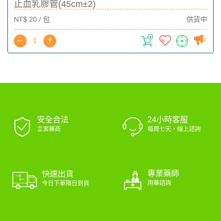
止血乳膠管(45cm±2)
NT$ 20 / 包
供貨中
–
+
安全合法
24小時客服
立案藥商
每周七天，線上諮詢
專業藥師
快速出貨
用藥諮詢
今日下單隔日到貨