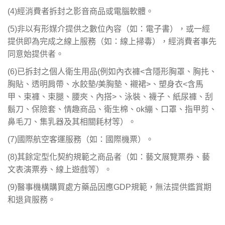
(4)
經消費者拆封之影音商品或電腦軟體。
(5)
非以有形媒介提供之數位內容（如：電子書），或一經
提供即為完成之線上服務（如：線上掃毒），經消費者事先
同意始提供者。
(6)
已拆封之個人衛生用品(例如內衣褲<含隱形胸罩、胸扥、
胸貼、透明肩帶、水餃墊/美胸墊、襯裙>、塑身衣<含馬
甲、束褲、束腿、腰夾、內搭>、泳裝、襪子、紙尿褲、刮
鬍刀、保險套、情趣商品、衛生棉、ok繃、口罩、指甲剪、
鼻毛刀、集乳器及其相關耗材等）。
(7)
國際航空客運服務（如：國際機票）。
(8)
其餘定型化契約規範之商品者（如：藝文展覽票券、藝
文表演票券、線上遊戲等）。
(9)
醫事機構購買處方藥品因應GDP規範
，
無法提供鑑賞期
和退貨服務。