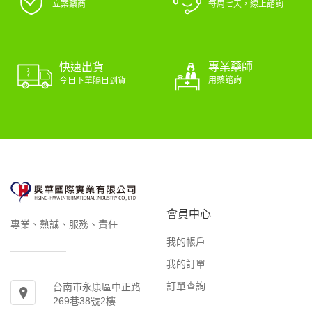
立案藥商
每周七天，線上諮詢
專業藥師
快速出貨
用藥諮詢
今日下單隔日到貨
會員中心
專業、熱誠、服務、責任
我的帳戶
我的訂單
訂單查詢
台南市永康區中正路
269巷38號2樓