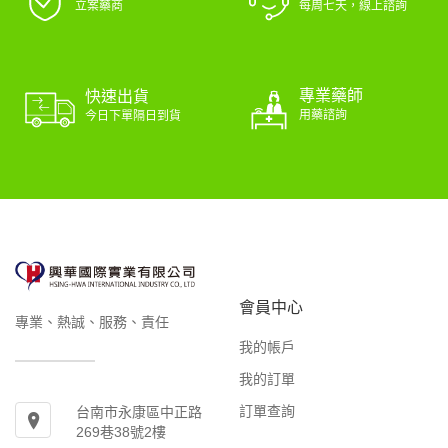
立案藥商
每周七天，線上諮詢
專業藥師
快速出貨
用藥諮詢
今日下單隔日到貨
會員中心
專業、熱誠、服務、責任
我的帳戶
我的訂單
訂單查詢
台南市永康區中正路
269巷38號2樓